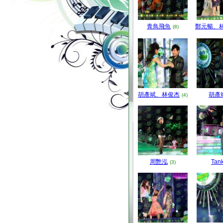
青鳥飛魚
鄭元暢、
(8)
胡彥斌、林俊杰
胡彥
(4)
周艷泓
Tan
(3)