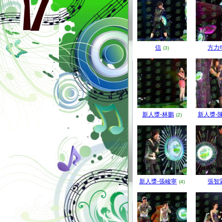
信
方力
(3)
新人獎-林鵬
新人獎-
(2)
新人獎-張峻寧
張智
(4)