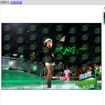
周艷泓
自動投影