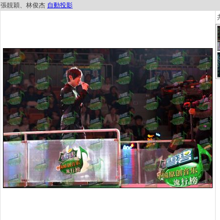
張靚穎、林俊杰
自動投影