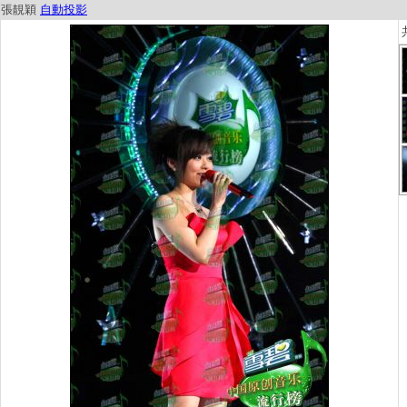
張靚穎
自動投影