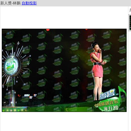
新人獎-林鵬
自動投影