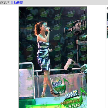
薛凱琪
自動投影