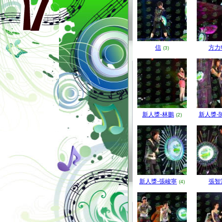
信
方力
(3)
新人獎-林鵬
新人獎-
(2)
新人獎-張峻寧
張智
(4)