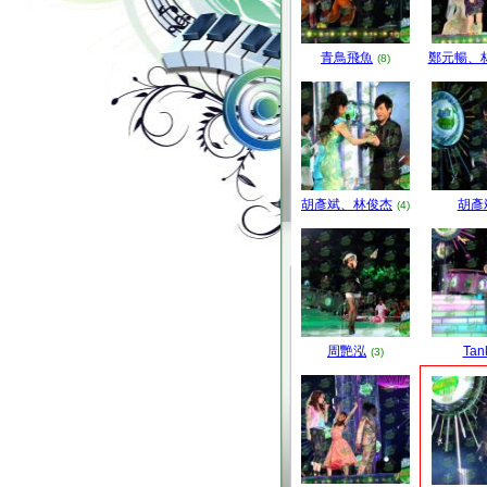
青鳥飛魚
鄭元暢、
(8)
胡彥斌、林俊杰
胡彥
(4)
周艷泓
Tan
(3)