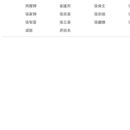
周耀輝
崔建邦
張偉文
張家輝
張崇基
張崇德
張智霖
張立基
張繼聰
成龍
房祖名