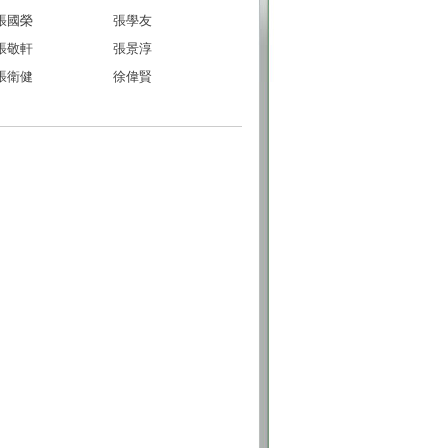
張國榮
張學友
張敬軒
張景淳
張衛健
徐偉賢