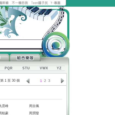
PQR
STU
VWX
YZ
示第 1 至 30 個
1
2
3
仇雲峰
周吉佩
周柏豪
周潤發