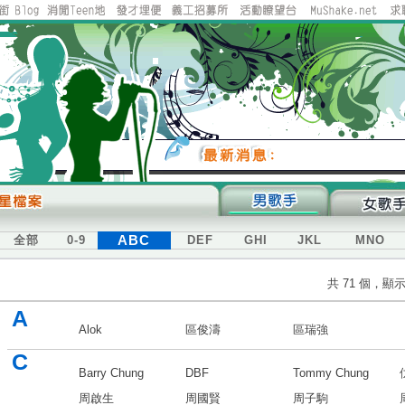
ABC
全部
0-9
DEF
GHI
JKL
MNO
共 71 個，顯
A
Alok
區俊濤
區瑞強
C
Barry Chung
DBF
Tommy Chung
周啟生
周國賢
周子駒