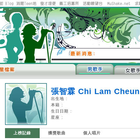
張智霖 Chi Lam Cheun
出生地 :
本籍 :
生日日期 :
星座 :
上榜記錄
獲獎歌曲
個人唱片