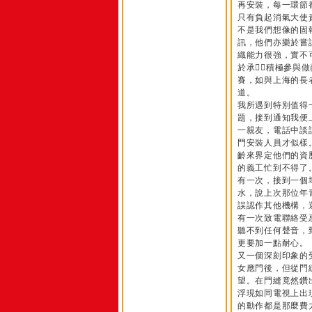
再安裝，每一環節
只有負起消氣大使
不是我們想像的固
訊，他們亦樂於嘗
織能力很強，實不
於承，積極參與
賽，如與上海的長
道。
我所遇到特別值得
題，接到通知我便
一親友，電話中談
門安裝人員才似樣
齡來界定他們的資
的義工忙到不得了
有一次，接到一個
水，說上次那位年
誤認作其他機構，
有一次致電聯絡受
聽不到任何聲音，
更要加一點耐心。
又一個深刻印象的
女應門後，但從門
望。在門縫竟然鑽
浮現如同電視上出
的動作都是那麼費