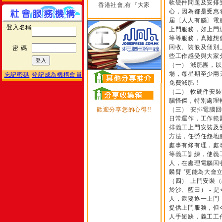
軟硬件問題及安排
香港社會,有『大家
心，因為都是受惠
屆〔人人有腦〕電
登入名稱
上門服務，如上門
等等服務，真難想
回收、裝嵌及個別
密 碼
些工作感受與大家
（一） 減肥團，
場，每星期至少兩
忘記密碼
登記成為機構會員
免費減肥 !
（二） 軟硬件安
腦怪傑，特別處理
歡迎分享您的心得!!
（三） 安排電腦
日常運作，工作範
排義工上門安裝及
方法，任勞任怨地默
處事有條有理，處
等義工訓練，使義
人，在處理電腦回
麟臂 '更能為大會
（四） 上門安裝
於沙、藍田） - 
人，還要逐一上門
提供上門服務，但
人手短缺，義工工