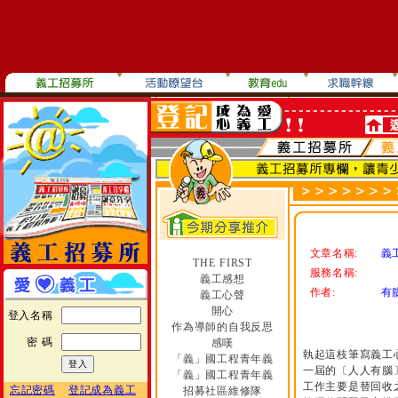
文章名稱:
義
THE FIRST
服務名稱:
義工感想
作者:
有
義工心聲
開心
登入名稱
作為導師的自我反思
密 碼
感嘆
執起這枝筆寫義工
「義」國工程青年義
一屆的〔人人有腦
「義」國工程青年義
工作主要是替回收
忘記密碼
登記成為義工
招募社區維修隊