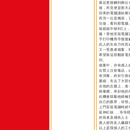
最近更接觸到兩位
後，所見便是那天
回來的電腦讓給兩
而另一位是獨居，
兒做，看到那電腦
裝紙箱中移到上
服！替他安裝電腦
字打印機用手慢慢
此人的生命力何其
又一受惠者個案，
希望靠這部翻新電
列。
個案中，亦有感人
右臂上注射毒品，
有消毒，終於引致
萎縮，失去了大部
在他的左腿上，進
除毒癮，幸好他的
此機會鼓勵他積極
自己的眼界，珍惜
上門安裝電腦時經
延伸釘線…..等
的長者及殘疾人士
惠人卻與友人繼續
以上是我個人的工