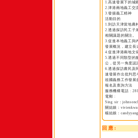
1.高速發展下的城
2.津港兩地義工交
3.發揚義工精神
活動目的
1.到訪天津當地
2.透過探訪民工
相關議題的關注。
3.促進本地義工
發展概況，建立長
4.促進津港兩地文
5.透過不同類型
公，從另一角度認
6.透過探訪農民
速發展作出批判思
祖國義務工作發展
報名及查詢方法
服務機構電話 : 2
電郵 :
Sing sir：johnson
關姑娘：vivienkwan
楊姑娘：candyyang@
回 應 :