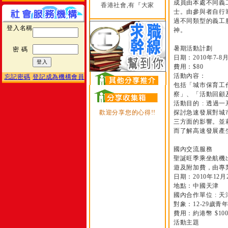
成員由本處不同義
香港社會,有『大家
士。由參與者自行籌
過不同類型的義工服
登入名稱
神。
暑期活動計劃
密 碼
日期：2010年7-8
費用：$80
活動內容：
忘記密碼
登記成為機構會員
包括「城市保育工作
察」、「活動回顧
活動目的 : 透過
歡迎分享您的心得!!
探討急速發展對城市
三方面的影響。並藉
而了解高速發展產
國內交流服務
聖誕旺季乘坐航機出
遊及附加費，由專
日期：2010年12月2
地點：中國天津
國內合作單位 : 
對象：12-29歲青
費用：約港幣 $100
活動主題