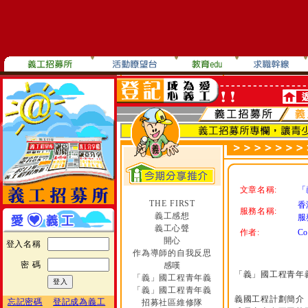
文章名稱:
「
THE FIRST
香
服務名稱:
義工感想
服
義工心聲
作者:
Co
開心
登入名稱
作為導師的自我反思
密 碼
感嘆
「義」國工程青年
「義」國工程青年義
「義」國工程青年義
義國工程計劃簡介
忘記密碼
登記成為義工
招募社區維修隊