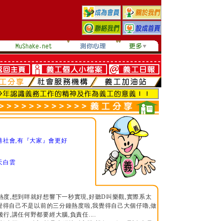
港社會,有『大家』會更好
天白雲
度,想到咩就好想響下一秒實現,好聽D叫樂觀,實際系太
我覺得自己不是以前的三分鐘熱度啦,我覺得自己大個仔嚕,做
行,講任何野都要經大腦,負責任....