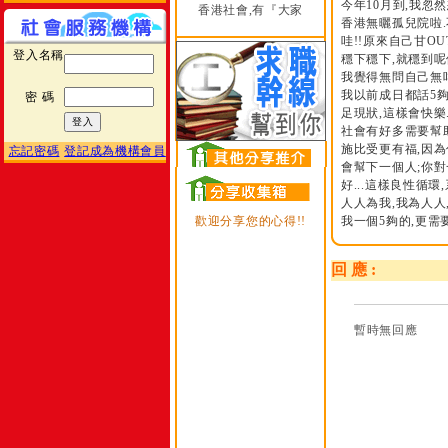
今年10月到,我忽然
香港社會,有『大家
香港無曬孤兒院啦.不
哇!!原來自己甘OU
登入名稱
穩下穩下,就穩到呢個YO
我覺得無問自己無咩
我以前成日都話5夠
密 碼
足現狀,這樣會快樂
社會有好多需要幫助
施比受更有福,因為
忘記密碼
登記成為機構會員
會幫下一個人;你
好...這樣良性循環
人人為我,我為人人
歡迎分享您的心得!!
我一個5夠的,更需
回 應 :