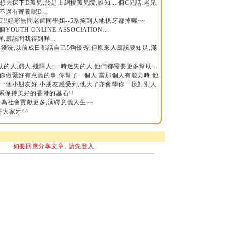
想去探下D孤兒,於是上網搜孤兒院,誰知....個C兄話:老兄,
過有寄養呢D...
T!!好彩無問老師同學姐--5系笑到人地扒牙都掉曬~~
UTH ONLINE ASSOCIATION...
,應該問我得到咩...
錢洗,以前成日都話自己5夠優秀,但原來人應該要知足,滿
.
的人,窮人,殘障人,一時迷失的人,他們都需要更多幫助...
你做緊好有意義的事,你幫了一個人,當那個人有能力時,他
對一個小朋友好,小朋友感受到,他大了亦會學你一樣對別人
,系保持美好的香港的基石!!
,為社會貢獻更多,演繹意義人生~~
要大家牙^^