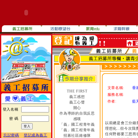
文章名稱:
香
THE FIRST
服務名稱:
義工感想
作者:
藍
義工心聲
開心
登入名稱
作為導師的自我反思
密 碼
感嘆
以前總是會三分鐘熱
「義」國工程青年義
理想化...但今次
「義」國工程青年義
任何野都要三思而後
忘記密碼
登記成為義工
招募社區維修隊