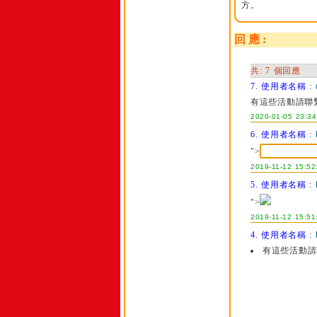
方。
回 應 :