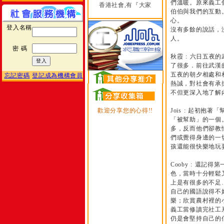
們溫暖。原來義工
香港社會,有『大家
伯伯與我們的互動
心。
登入名稱
沒有多餘的說話，
人。
密 碼
秋霞 : 六日五
了很多．前往武漢
五夜的朝夕相處和
忘記密碼
登記成為機構會員
熱誠，對社會有承
不但更深入地了解
歡迎分享您的心得!!
Jois : 起初
「被幫助」的一個
多，反而他們卻教
們或覺得身邊的一
孩還能很快樂地玩
Cooby : 還
色，當時十分輕鬆
上是有很多的不足
自己的國語說得不
樂；欣賞農村裡的
義工當修讀完社工
仍是會堅持自己的