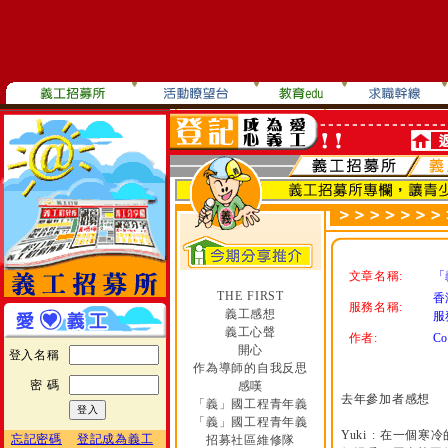
文章名稱:
「
THE FIRST
香
服務名稱:
義工感想
服
義工心聲
作者:
Co
開心
登入名稱
作為導師的自我反思
密 碼
感嘆
去年參加者感想
「義」國工程青年義
「義」國工程青年義
Yuki : 在一
忘記密碼
登記成為義工
招募社區維修隊