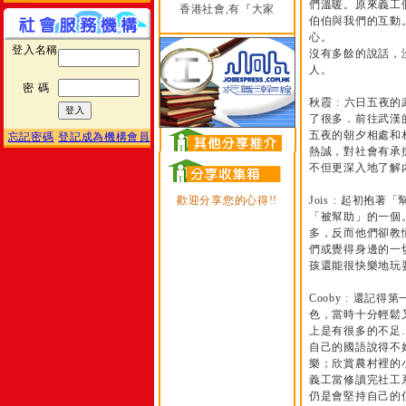
們溫暖。原來義工
香港社會,有『大家
伯伯與我們的互動
心。
登入名稱
沒有多餘的說話，
人。
密 碼
秋霞 : 六日五
了很多．前往武漢
五夜的朝夕相處和
忘記密碼
登記成為機構會員
熱誠，對社會有承
不但更深入地了解
歡迎分享您的心得!!
Jois : 起初
「被幫助」的一個
多，反而他們卻教
們或覺得身邊的一
孩還能很快樂地玩
Cooby : 還
色，當時十分輕鬆
上是有很多的不足
自己的國語說得不
樂；欣賞農村裡的
義工當修讀完社工
仍是會堅持自己的