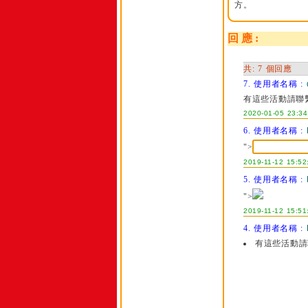
方。
回 應 :