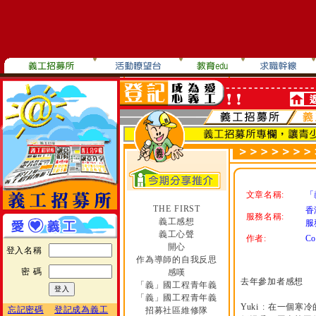
文章名稱:
「
THE FIRST
香
服務名稱:
義工感想
服
義工心聲
作者:
Co
開心
登入名稱
作為導師的自我反思
密 碼
感嘆
去年參加者感想
「義」國工程青年義
「義」國工程青年義
Yuki : 在一
忘記密碼
登記成為義工
招募社區維修隊