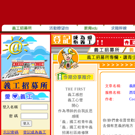
文章名稱:
義國
THE FIRST
服務名稱:
西
義工感想
作者:
Co
義工心聲
開心
登入名稱
作為導師的自我反思
密 碼
感嘆
你/妳們會在普世
「義」國工程青年義
去個有意義的地方，
「義」國工程青年義
忘記密碼
登記成為義工
招募社區維修隊