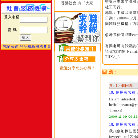
聖誕旺季乘坐航機
香港社會,有『大家
社工同行。
地點：中國武漢咸
登入名稱
日期：2009年12月2
團體服務機構：西環
密 碼
@暑假有個迎新ca
有興趣可向我查詢(
忘記密碼
登記成為機構會員
請你/妳們留下email
THX^_^
歡迎分享您的心得!!
回 應 :