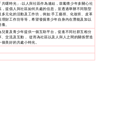
「共曙時光」-以人與社區作為連結，鼓勵青少年多關心社
區，提倡人與社區如何共處的信息，並透過舉辦不同類型
及多元化的活動及工作坊，例如:手工藝班、化妝班、皮革
及理財工作坊等等，希望發掘青少年自身內在潛能及加以
培養。
為兒童及青少年提供一個互助平台，促進不同社群互相分
享、交流及互動， 從而為社區以及人與人之間的關係營造
一個美好的共處小時光。