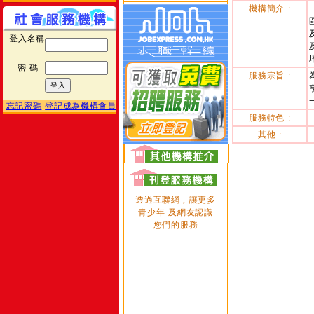
機構簡介 :
登入名稱
密 碼
服務宗旨 :
忘記密碼
登記成為機構會員
服務特色 :
其他 :
透過互聯網 , 讓更多
青少年 及網友認識
您們的服務