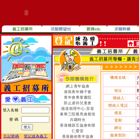
機構名稱 :
D
網上青年協會
地址 :
港島青年獅子會
青年會專業書院
聯絡人:
C
防止虐待兒童會
聯絡人電話 :
5
循道衛理中心-安老
登入名稱
傳真 :
東華三院賽馬會展恆
密 碼
共曙時光
電郵 :
d
香港糖尿互協會有限
網址 :
w
仁愛堂
服務類別 :
忘記密碼
登記成為義工
香港藝術青年協會