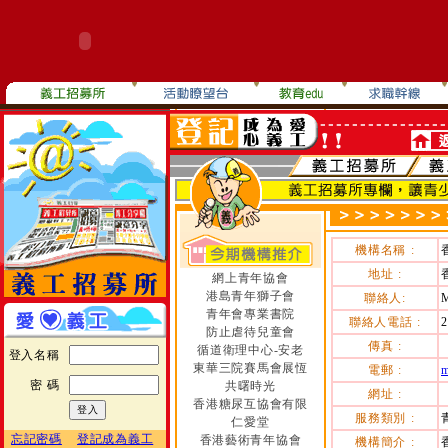
機構名稱 :
地址 :
網上青年協會
港島青年獅子會
聯絡人:
青年會專業書院
聯絡人電話 :
2
防止虐待兒童會
傳真 :
循道衛理中心-安老
登入名稱
東華三院賽馬會展恆
電郵 :
m
密 碼
共曙時光
網址 :
香港糖尿互協會有限
服務類別 :
仁愛堂
忘記密碼
登記成為義工
香港藝術青年協會
機構簡介 :