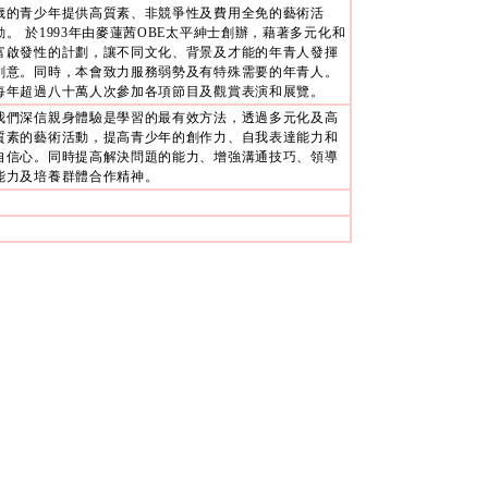
歲的青少年提供高質素、非競爭性及費用全免的藝術活
動。 於1993年由麥蓮茜OBE太平紳士創辦，藉著多元化和
富啟發性的計劃，讓不同文化、背景及才能的年青人發揮
創意。同時，本會致力服務弱勢及有特殊需要的年青人。
每年超過八十萬人次參加各項節目及觀賞表演和展覽。
我們深信親身體驗是學習的最有效方法，透過多元化及高
質素的藝術活動，提高青少年的創作力、自我表達能力和
自信心。同時提高解決問題的能力、增強溝通技巧、領導
能力及培養群體合作精神。