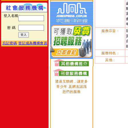
登入名稱
密 碼
服務宗旨 :
忘記密碼
登記成為機構會員
服務特色 :
其他 :
透過互聯網 , 讓更多
青少年 及網友認識
您們的服務