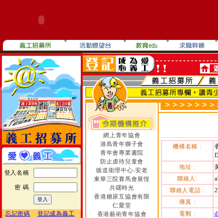
網上青年協會
港島青年獅子會
機構名稱 :
青年會專業書院
D
防止虐待兒童會
地址 :
循道衛理中心-安老
登入名稱
聯絡人:
a
東華三院賽馬會展恆
密 碼
共曙時光
聯絡人電話 :
2
香港糖尿互協會有限
傳真 :
仁愛堂
忘記密碼
登記成為義工
電郵 :
d
香港藝術青年協會