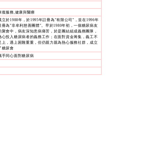
康復服務,健康與醫療
成立於1988年，於1995年註冊為"有限公司"，並在1996年
註冊為"非牟利慈善團體"。早於1980年初，一個糖尿病友
的聚會中，病友深知患病痛苦，於是團結組成義務團隊，
熱心投入糖尿病者的義務工作；在面對資金籌集，義工不
足上，遇上困難重重，但仍親力親為熱心服務社群，成立
了糖尿會
攜手同心面對糖尿病