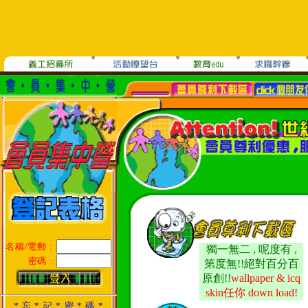
名稱/電郵 :
獨一無二 , 呢度有 ,
密碼 :
第度無!!絕對百分百
原創!!
wallpaper & icq
skin任你 down load!
* 忘 * 記 * 密 * 碼 *