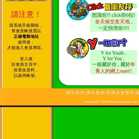
請注意！
想識佢?! click佢0拉!
全天候交友天地
,
因系統升級關係，
一定預埋你!!!!
舊會員帳號需以
正確電郵地址
啟用後，
才能進入會員專區。
Y for Youth ,
Y for You .
登入後
一個屬於你 , 屬於
年
於會員主頁中，
按更改資料，
青人的網上mart!!
以啟用帳號。
關 於 我 們
|
網 站 聲 明
|
私 隱 政 策 聲 明
|
服
Copyright© YouthOnline Association. All ri