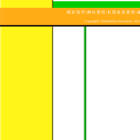
關 於 我 們
|
網 站 聲 明
|
私 隱 政 策 聲 明
|
服
Copyright© YouthOnline Association. All ri