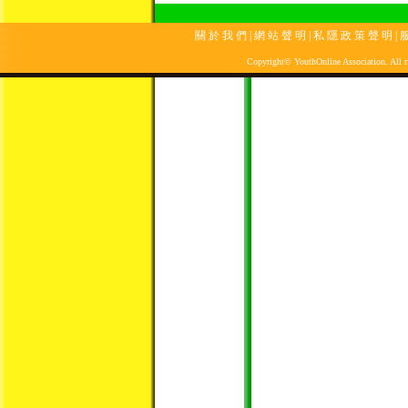
關 於 我 們
|
網 站 聲 明
|
私 隱 政 策 聲 明
|
服
Copyright© YouthOnline Association. All ri