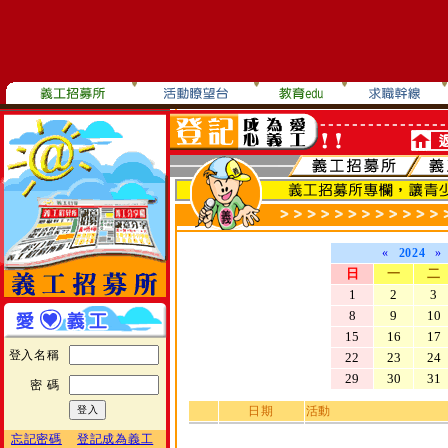
«
2024
»
日
一
二
1
2
3
8
9
10
15
16
17
登入名稱
22
23
24
29
30
31
密 碼
日期
活動
忘記密碼
登記成為義工