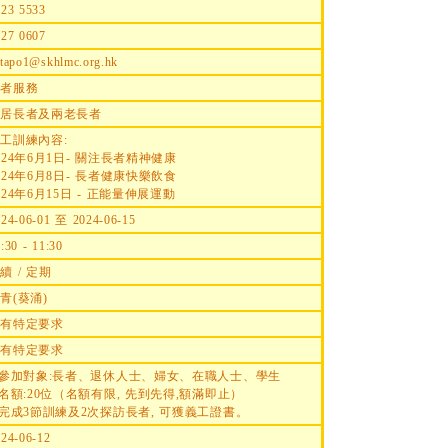
423 5533
427 0607
tapo1@skhlmc.org.hk
長者服務
獨居長者及兩老長者
工訓練內容:
024年6月1日- 關注長者精神健康
024年6月8日- 長者健康快樂飲食
024年6月15日 - 正能量伸展運動
024-06-01 至 2024-06-15
:30 - 11:30
續 / 定期
青(葵涌)
沒有特定要求
沒有特定要求
.參加對象:長者、退休人士、婦女、在職人士、學生
.名額:20位（名額有限, 先到先得,額滿即止）
.完成3節訓練及2次探訪長者, 可獲義工證書。
024-06-12