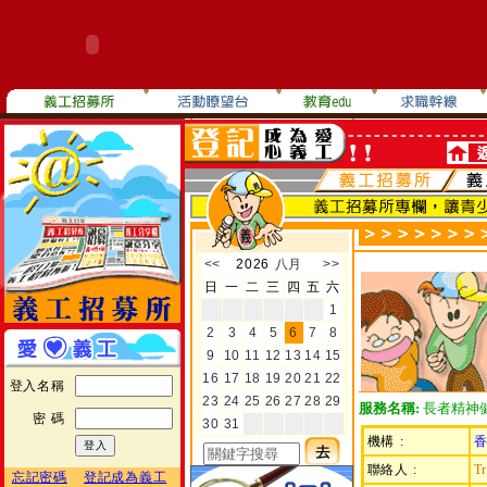
登入名稱
服務名稱:
長者精神健
密 碼
機構 :
聯絡人 :
T
忘記密碼
登記成為義工