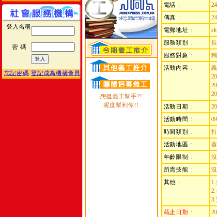
電話 :
2
傳真 :
2
登入名稱
電郵地址 :
sh
服務類別 :
密 碼
服務對象 :
活動內容 :
義
忘記密碼
登記成為機構會員
2
2
2
想搵義工幫手?!
呢度幫到你!!
活動日期 :
2
活動時間 :
09
時間類別 :
持
活動地區 :
葵
年齡限制 :
所需技能 :
其他 :
1
2
3
截止日期
:
2