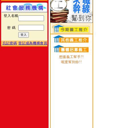
登入名稱
密 碼
忘記密碼
登記成為機構會員
想搵義工幫手?!
呢度幫到你!!