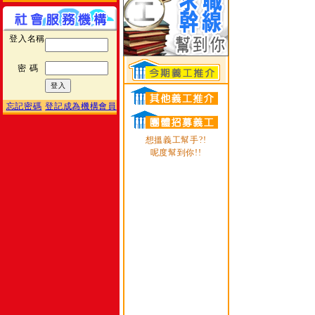
登入名稱
密 碼
忘記密碼
登記成為機構會員
想搵義工幫手?!
呢度幫到你!!