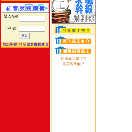
登入名稱
密 碼
忘記密碼
登記成為機構會員
想搵義工幫手?!
呢度幫到你!!