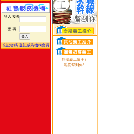
登入名稱
密 碼
忘記密碼
登記成為機構會員
想搵義工幫手?!
呢度幫到你!!