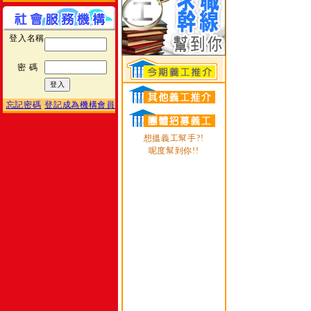
登入名稱
密 碼
忘記密碼
登記成為機構會員
想搵義工幫手?!
呢度幫到你!!