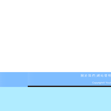
關 於 我 們
|
網 站 聲 明
Copyright© Youth