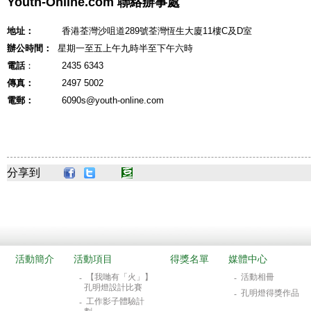
Youth-Online.com 聯絡辦事處
地址：
香港荃灣沙咀道289號荃灣恆生大廈11樓C及D室
辦公時間：
星期一至五上午九時半至下午六時
電話
： 2435 6343
傳真：
2497 5002
電郵：
6090s@youth-online.com
分享到
活動簡介
活動項目
得獎名單
媒體中心
【我哋有「火」】
活動相冊
-
-
孔明燈設計比賽
孔明燈得獎作品
-
工作影子體驗計
-