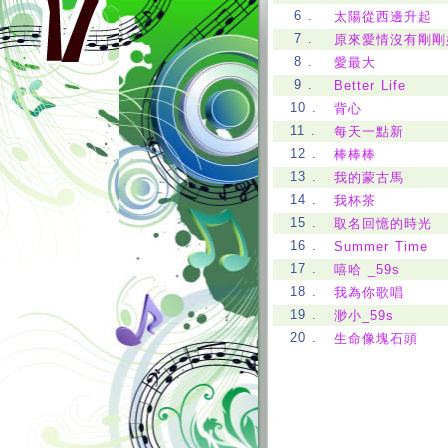
6 .
太陽從西邊升起
7 .
原來愛情沒有剛剛
8 .
愛最大
9 .
Better Life
10 .
背心
11 .
每天一點新
12 .
棒棒棒
13 .
我的蒙古馬
14 .
我杯茶
15 .
取名回憶的時光
16 .
Summer Time
17 .
嘻哈 _59s
18 .
我為你歌唱
19 .
渺小_59s
20 .
生命像塊石頭