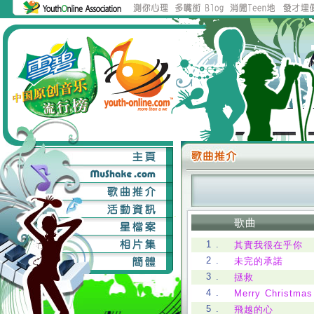
歌曲
1 .
其實我很在乎你
2 .
未完的承諾
3 .
拯救
4 .
Merry Christmas
5 .
飛越的心