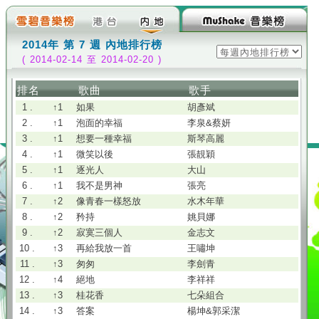
2014年 第 7 週 內地排行榜
( 2014-02-14 至 2014-02-20 )
排名
歌曲
歌手
1 .
↑1
如果
胡彥斌
2 .
↑1
泡面的幸福
李泉&蔡妍
3 .
↑1
想要一種幸福
斯琴高麗
4 .
↑1
微笑以後
張靚穎
5 .
↑1
逐光人
大山
6 .
↑1
我不是男神
張亮
7 .
↑2
像青春一樣怒放
水木年華
8 .
↑2
矜持
姚貝娜
9 .
↑2
寂寞三個人
金志文
10 .
↑3
再給我放一首
王嘯坤
11 .
↑3
匆匆
李劍青
12 .
↑4
絕地
李祥祥
13 .
↑3
桂花香
七朵組合
14 .
↑3
答案
楊坤&郭采潔