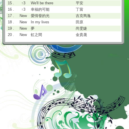
15 .
↑3
We'll be there
平安
16 .
↑3
幸福的可能
丁當
17 .
New
愛情發的光
吉克雋逸
18 .
New
In my lives
田原
19 .
New
夢
尚雯婕
20 .
New
虹之間
金貴晟