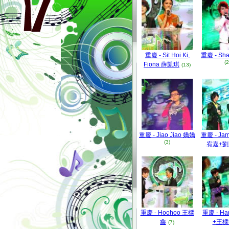
重慶 - Sit Hoi Ki,
重慶 - Sh
(2
Fiona 薛凱琪
(13)
重慶 - Jiao Jiao 嬌嬌
重慶 - Jam
(3)
宥嘉+
重慶 - Hoohoo 王櫟
重慶 - H
鑫
+王櫟
(7)