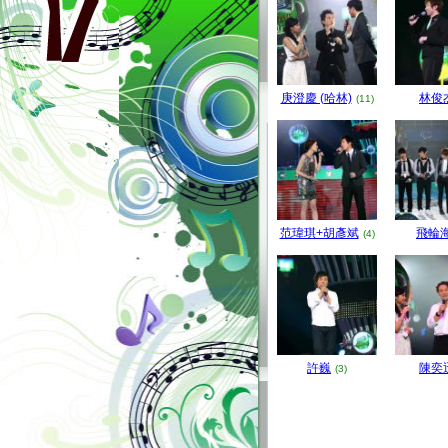
庚澄慶 (哈林)
林俊
(11)
范瑋琪+胡彥斌
飛輪
(4)
許巍
陳奕
(3)