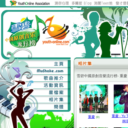
雪碧中國原創音樂流行榜- 重慶
重慶 - Yu T
重慶
(9)
桐