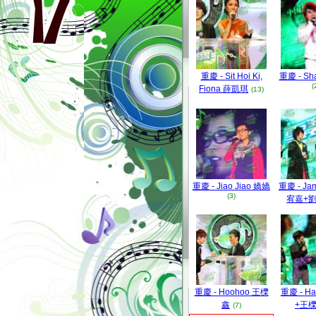
重慶 - Sit Hoi Ki,
重慶 - Sh
(
Fiona 薛凱琪
(13)
重慶 - Jiao Jiao 嬌嬌
重慶 - Jam
(3)
宥嘉+
重慶 - Hoohoo 王櫟
重慶 - H
鑫
+王
(7)