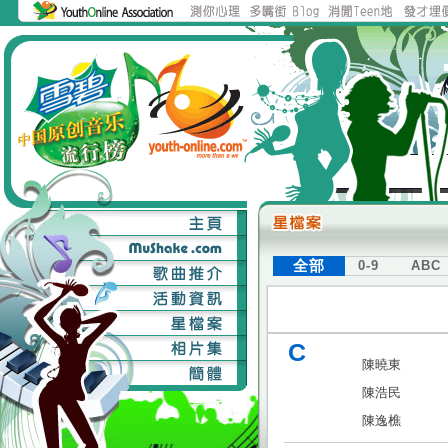
全部
0-9
ABC
C
陳曉東
陳浩民
陳逸樵