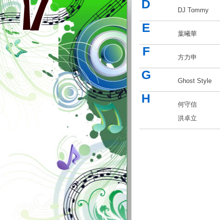
D
DJ Tommy
E
葉曦華
F
方力申
G
Ghost Style
H
何守信
洪卓立