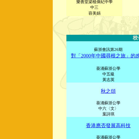
樂善堂梁植偉紀中學
中三
容美娟
校
蘇浙會訊第26期
對「2000年中國尋根之旅」的
葵涌蘇浙公學
中五級
黃志英
秋之頌
葵涌蘇浙公學
中六〈文〉
葉詩琪
香港應否發展高科技
葵涌蘇浙公學