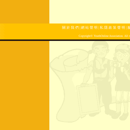
關 於 我 們
|
網 站 聲 明
|
私 隱 政 策 聲 明
|
服
Copyright© YouthOnline Association. All ri