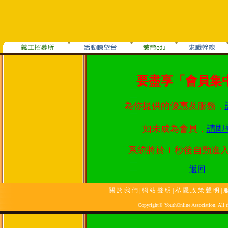
要盡享「會員集
為你提供的優惠及服務，
如未成為會員，
請即
系統將於
1
秒後自動進
返回
關 於 我 們
|
網 站 聲 明
|
私 隱 政 策 聲 明
|
服
Copyright© YouthOnline Association. All ri